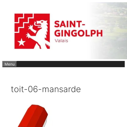
Aller
au
contenu
Menu
toit-06-mansarde