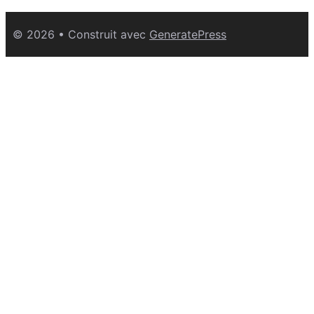
© 2026
• Construit avec
GeneratePress