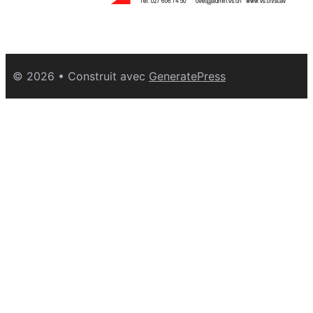
© 2026
• Construit avec
GeneratePress