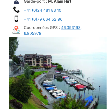
Garde-port :
M. Alain Hirt
+41 (0)24 481 83 10
+41 (0)79 664 52 90
Coordonnées GPS :
46.393193,
6.805978