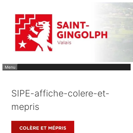
Aller
au
contenu
Menu
SIPE-affiche-colere-et-
mepris