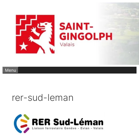
Aller
au
contenu
Menu
rer-sud-leman