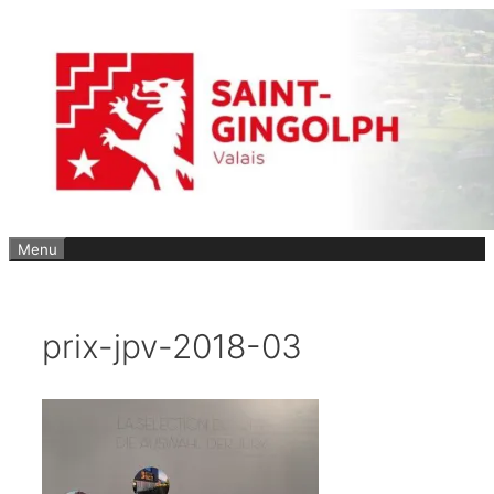
Aller
au
contenu
Menu
prix-jpv-2018-03