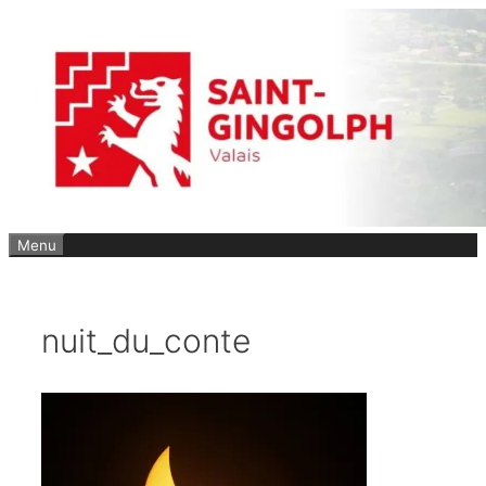
Aller
au
contenu
Menu
nuit_du_conte