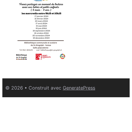
© 2026
• Construit avec
GeneratePress