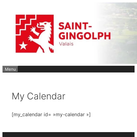
Aller
au
contenu
Menu
My Calendar
[my_calendar id= »my-calendar »]