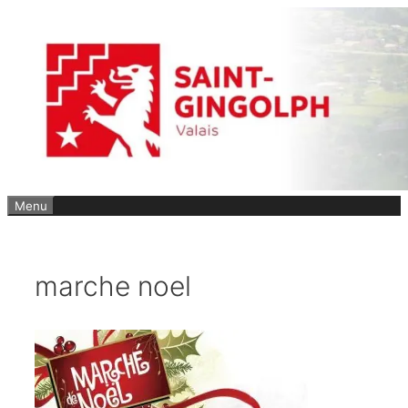
Aller
au
contenu
Menu
marche noel