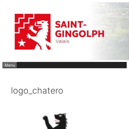
Aller
au
contenu
Menu
logo_chatero