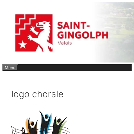
Aller
au
contenu
Menu
logo chorale