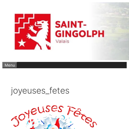
Aller
au
contenu
Menu
joyeuses_fetes