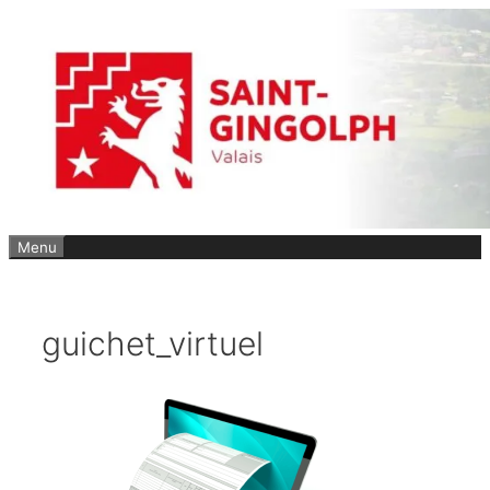
Aller
au
contenu
Menu
guichet_virtuel