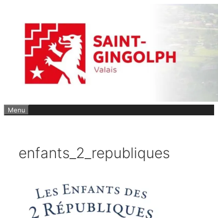
Aller
au
contenu
Menu
enfants_2_republiques