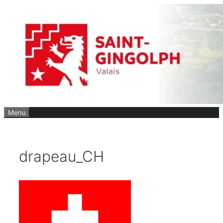
Aller
au
contenu
Menu
drapeau_CH