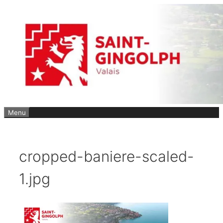
Aller
au
contenu
Menu
cropped-baniere-scaled-
1.jpg