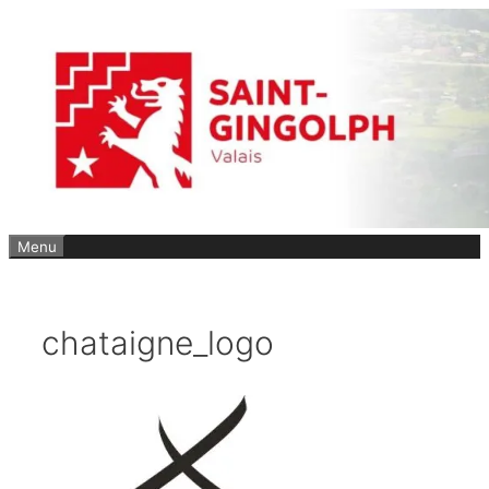
Aller
au
contenu
Menu
chataigne_logo