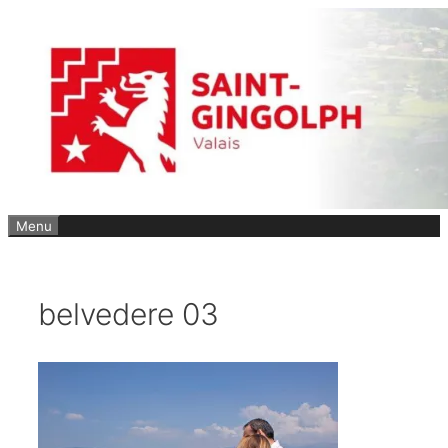
Aller
au
contenu
Menu
belvedere 03