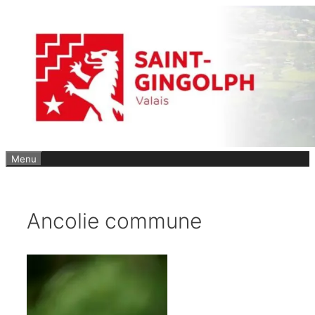
Aller
au
contenu
Menu
Ancolie commune