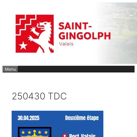
Aller
au
contenu
Menu
250430 TDC