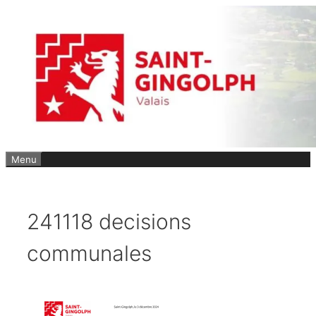
Aller
au
contenu
Menu
241118 decisions
communales