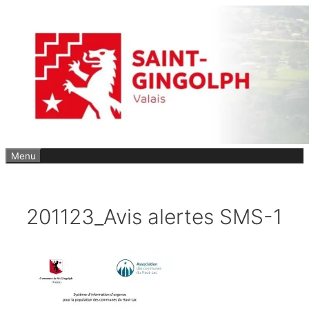
Aller
au
contenu
Menu
201123_Avis alertes SMS-1