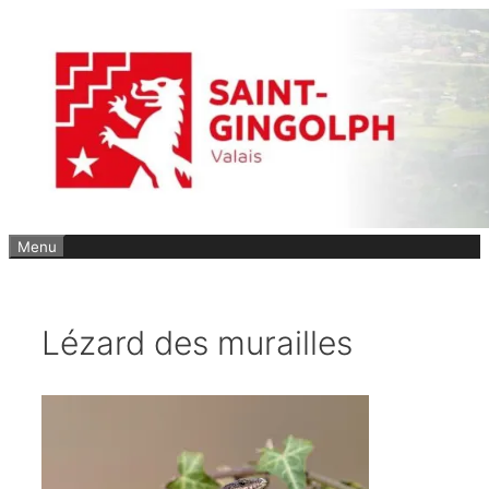
Aller
au
contenu
Menu
Lézard des murailles